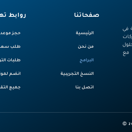
صفحاتنا
روابط ت
 في
الرئيسية
حجز موعد
كات
لول
من نحن
طلب سعر
 مع
البرامج
طلبات الت
النسخ التجريبية
انضم لموز
اتصل بنا
جميع التق