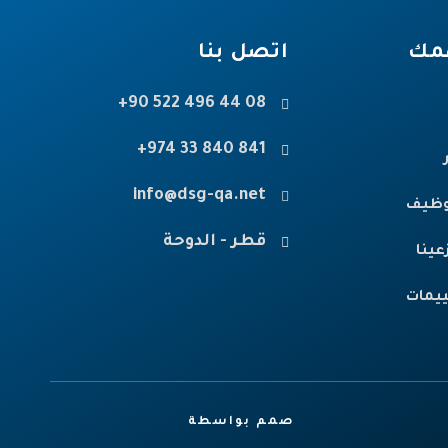
همك
اتصل بنا
08 44 496 522 90+
841 840 33 974+
info@dsg-qa.net
وظيف
قطر - الدوحة
عينا
ييمات
صمم بواسطة